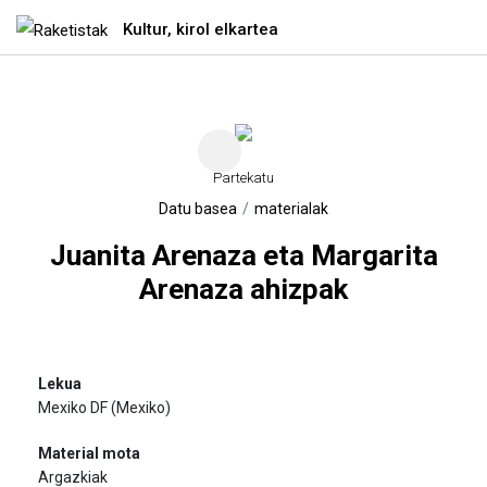
Kultur, kirol elkartea
Ir directamente al contenido
Partekatu
Datu basea
materialak
Juanita Arenaza eta Margarita
Arenaza ahizpak
Mexiko DF (Mexiko)
Argazkiak