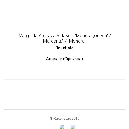
Margarita Arenaza Velasco "Mondragonesa" /
"Margarita" / "Mondra "
Raketista
Arrasate (Gipuzkoa)
® Raketistak 2019