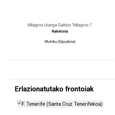
Milagros Uranga Galdos "Milagros I"
Raketista
Mutriku (Gipuzkoa)
Erlazionatutako frontoiak
F. Tenerife (Santa Cruz