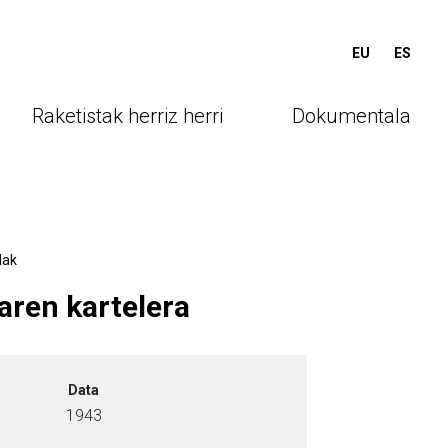
EU
ES
ctual)
Raketistak herriz herri
Dokumentala
lak
aren kartelera
Data
1943