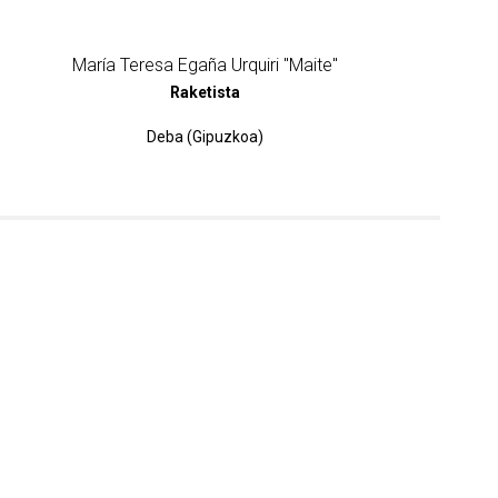
María Teresa Egaña Urquiri "Maite"
Raketista
Deba (Gipuzkoa)