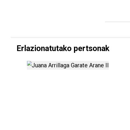
Erlazionatutako pertsonak
Juana Arrillaga Garate 