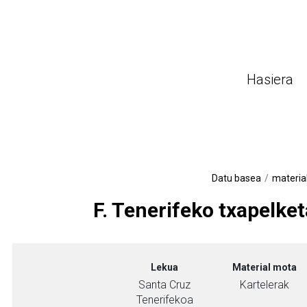
Hasiera
(a
Datu basea
materia
F. Tenerifeko txapelket
Lekua
Material mota
Santa Cruz
Kartelerak
Tenerifekoa