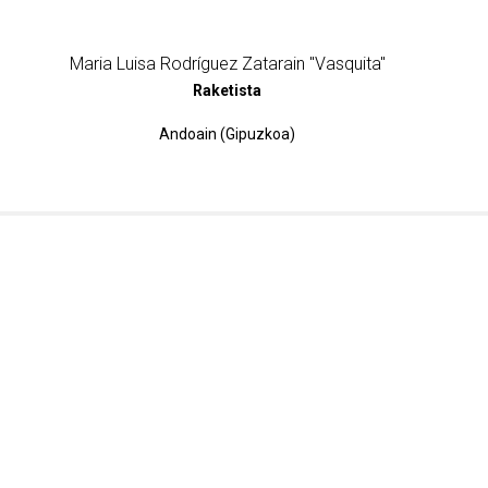
Maria Luisa Rodríguez Zatarain "Vasquita"
Raketista
Andoain (Gipuzkoa)
 buruz informazio gehiago