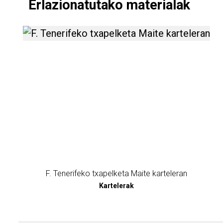
Erlazionatutako materialak
F. Tenerifeko txapelket
F. Tenerifeko txapelketa Maite karteleran
Kartelerak