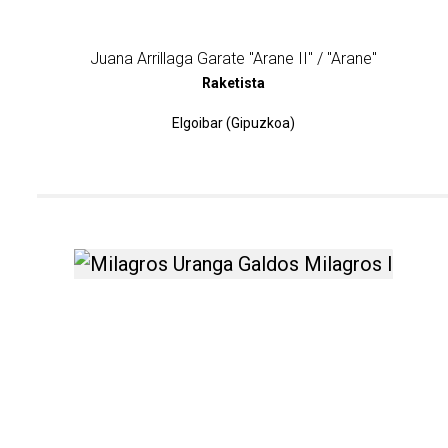
Juana Arrillaga Garate "Arane II" / "Arane"
Raketista
Elgoibar (Gipuzkoa)
Milagros Uranga Galdos