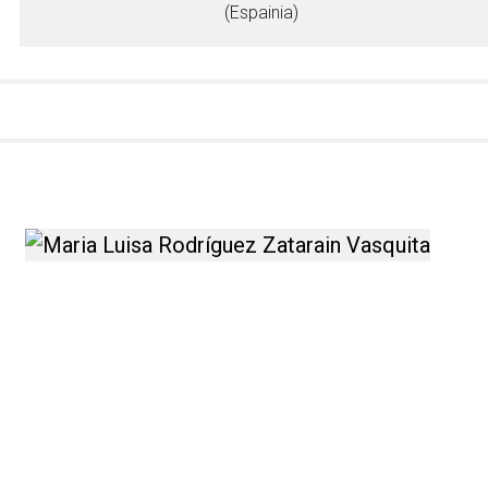
(Espainia)
buruz informazio gehiago
Maria Luisa Rodríguez Zata