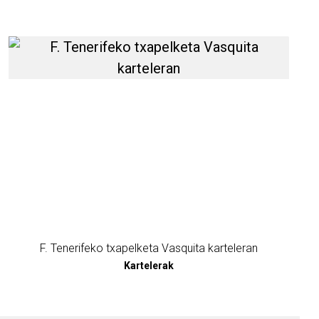
a Maite karteleran buruz informazio gehiago
F. Tenerifeko txapelketa V
F. Tenerifeko txapelketa Vasquita karteleran
Kartelerak