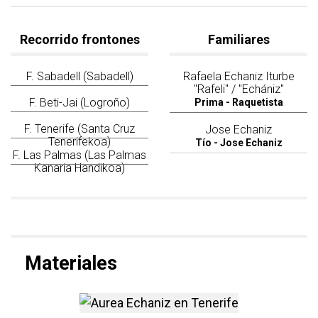
Recorrido frontones
Familiares
F. Sabadell (Sabadell)
más información sobre F. Sabadell (Sabadell
Rafaela Echaniz Iturbe
más información
"Rafeli" / "Echániz"
F. Beti-Jai (Logroño)
más información sobre F. Beti-Jai (Logroño)
Prima - Raquetista
F. Tenerife (Santa Cruz
más información sobre F. Tenerife (Santa C
Jose Echaniz
Tenerifekoa)
Tío - Jose Echaniz
F. Las Palmas (Las Palmas
más información sobre F. Las Palmas (Las 
Kanaria Handikoa)
Materiales
más información sobre Aure