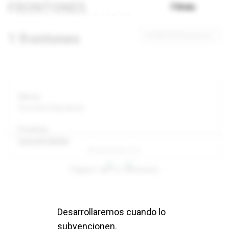
FRONTONES
Filtratu
Kultur, kirol elkartea
1 frontones
Ir directamente al contenido
Donostia (Gipuzkoa)
Carmelo Balda
® Raketistak 2019
Página 1 de 1 (1 frontones)
Desarrollaremos cuando lo
subvencionen.