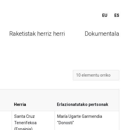
EU
ES
ctual)
Raketistak herriz herri
Dokumentala
Herria
Erlazionatutako pertsonak
Santa Cruz
María Ugarte Garmendia
Tenerifekoa
"Donosti"
(Espainia)