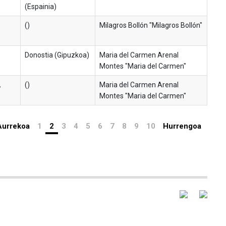
(Espainia)
()
Milagros Bollón "Milagros Bollón"
Donostia (Gipuzkoa)
Maria del Carmen Arenal
Montes "Maria del Carmen"
,
()
Maria del Carmen Arenal
Montes "Maria del Carmen"
Aurrekoa
1
2
3
4
5
6
7
8
9
10
Hurrengoa