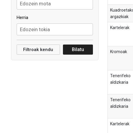
Kuadroetak
argazkiak
Herria
Kartelerak
Bilatu
Filtroak kendu
Kromoak
Tenerifeko
aldizkaria
Tenerifeko
aldizkaria
Kartelerak