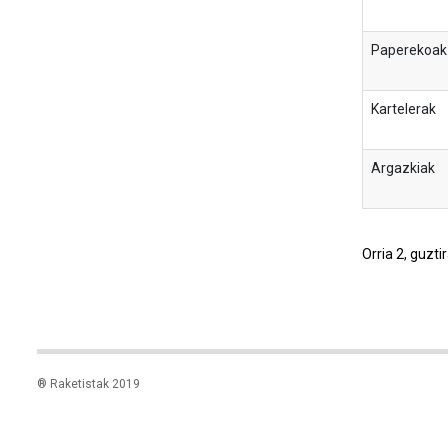
Paperekoak
Kartelerak
Argazkiak
Orria 2, guzti
® Raketistak 2019