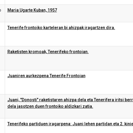
o
Maria Ugarte Kuban, 1957
Tenerife frontoiko karteleran bi ahizpak iragartzen dira.
Raketisten kromoak, Tenerifeko frontoian.
Juaniren aurkezpena Tenerife Frontoian
Juani, "Donosti" raketistaren ahizpa dela eta Tenerifera iritsi berr
dela jasotzen duen frontoiko aldizkari zatia.
Tenerifeko partiduen iragarpena: Juani lehen partidan eta 2. kini