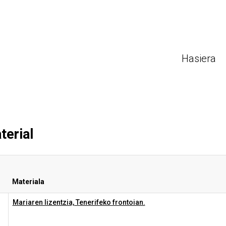
Hasiera
(a
terial
Materiala
Mariaren lizentzia, Tenerifeko frontoian.