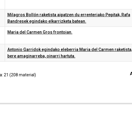
Milagros Bollón raketista aipatzen du errenteriako Pepitak, Rafa
Bandresek egindako elkarrizketa batean.
Maria del Carmen Gros frontoian.
Antonio Garridok egindako eleberria Maria del Carmen raketista
bere amaginarreba, oinarri hartuta.
ra: 21 (208 material)